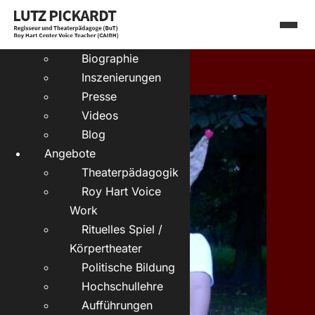
Skip
English:
to
Zu Mir
content
Biographie
Inszenierungen
Presse
Videos
Blog
Angebote
Theaterpädagogik
Roy Hart Voice
Work
Rituelles Spiel /
Körpertheater
Politische Bildung
Hochschullehre
Aufführungen