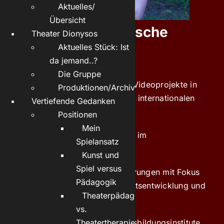
Aktuelles/
Übersicht
Theaterpädagogische
Theater Dionysos
Aktuelles Stück: Ist
Angebote
da jemand..?
Die Gruppe
Masken-, Theater-, Tanz- und Videoprojekte in
Produktionen/Archiv
nationalen, multikulturellen und internationalen
Vertiefende Gedanken
Kontexten
Positionen
Mein
Arbeit mit Zielgruppen aller Art im
Spielansatz
soziokulturellen Feld
Kunst und
Spiel versus
Theaterpädagogische Inszenierungen mit Fokus
Pädagogik
auf Partizipation, Persönlichkeitsentwicklung und
Theaterpädagogik
Ästhetik
vs.
Fort- und Weiterbildung für Ausbildungsinstitute,
Theatertherapie