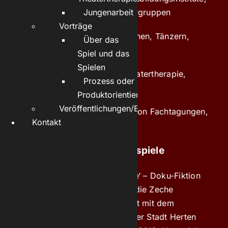
Hochschulen und Freie Theatergruppen
Jungenarbeit
Vorträge
Zusammenarbeit mit Musikerinnen, Tänzern,
Über das
Videokünstlern und Autorinnen
Spiel und das
Spielen
Einzelarbeit in Schauspiel, Theatertherapie,
Prozess oder
Stimmbildung
Produktorientierung?
Veröffentlichungen/Essays
Konzeption und Koordination von Fachtagungen,
Kontakt
Moderation
Ausgewählte Projekt-Beispiele
‚Geschichte(n) ohne Kohle‘ – Doku-Fiktion
über das Leben rund um die Zeche
Westerholt, ausgezeichnet mit dem
Jugendkulturpreis 2016 der Stadt Herten