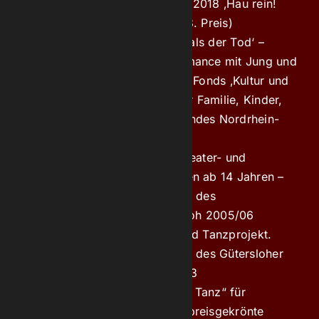
und dem Geschichtspreis 2018 ‚Hau rein!
Bergbau im Ruhrgebiet‘ (3. Preis)
‚Nur die Liebe ist stärker als der Tod‘ –
Theater- und Tanzperformance mit Jung und
Alt – gefördert durch den Fonds ‚Kultur und
Alter‘ des Ministeriums für Familie, Kinder,
Jugend und Sport des Landes Nordrhein-
Westfalen
„Krieg der Welten?!“ – Theater- und
Videoprojekt für Menschen ab 14 Jahren –
p
reisgekrönte Projektidee des
Kultursekretariats Gütersloh 2005/06
„Saved“ – Ein Theater- und Tanzprojekt.
p
reisgekrönte Projektidee des Gütersloher
Kultursekretariats 2002/03
„Wild Love – Theater trifft Tanz“ für
Menschen ab 14 Jahren, p
reisgekrönte